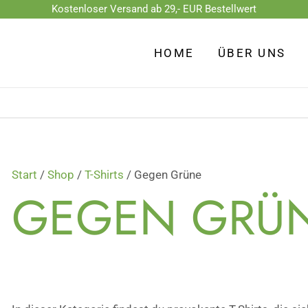
Kostenloser Versand ab 29,- EUR Bestellwert
Nach
Beliebtheit
HOME
ÜBER UNS
sortiert
Start
/
Shop
/
T-Shirts
/ Gegen Grüne
GEGEN GRÜ