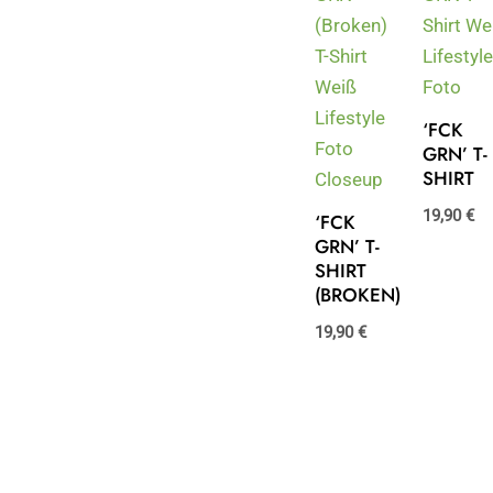
‘FCK
GRN’ T-
SHIRT
19,90
€
‘FCK
GRN’ T-
SHIRT
(BROKEN)
19,90
€