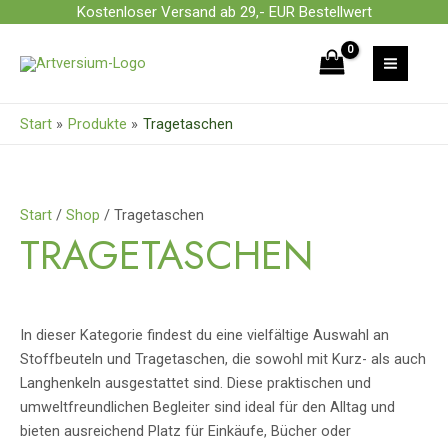
Zum
Kostenloser Versand ab 29,- EUR Bestellwert
Inhalt
Nach
springen
Beliebtheit
sortiert
Start
Produkte
Tragetaschen
Start
/
Shop
/ Tragetaschen
TRAGETASCHEN
In dieser Kategorie findest du eine vielfältige Auswahl an
Stoffbeuteln und Tragetaschen, die sowohl mit Kurz- als auch
Langhenkeln ausgestattet sind. Diese praktischen und
umweltfreundlichen Begleiter sind ideal für den Alltag und
bieten ausreichend Platz für Einkäufe, Bücher oder