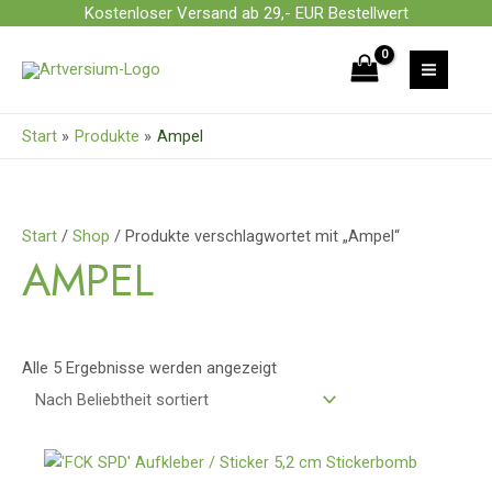
Zum
Kostenloser Versand ab 29,- EUR Bestellwert
Inhalt
Nach
springen
Beliebtheit
sortiert
Start
Produkte
Ampel
Start
/
Shop
/ Produkte verschlagwortet mit „Ampel“
AMPEL
Alle 5 Ergebnisse werden angezeigt