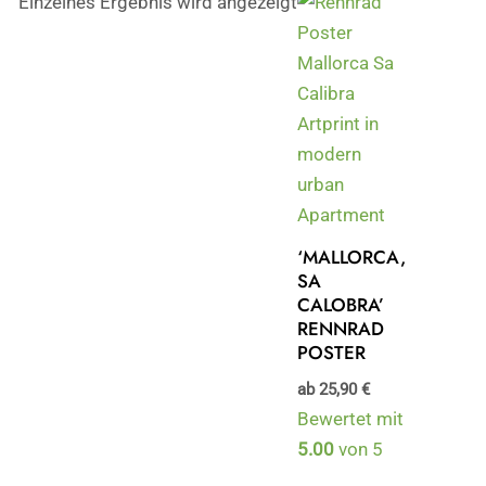
Einzelnes Ergebnis wird angezeigt
‘MALLORCA,
SA
CALOBRA’
RENNRAD
POSTER
ab
25,90
€
Bewertet mit
5.00
von 5