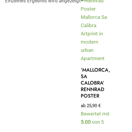
Einzelnes Ergebnis wird angezeigt
‘MALLORCA,
SA
CALOBRA’
RENNRAD
POSTER
ab
25,90
€
Bewertet mit
5.00
von 5