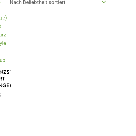
 NZS’
RT
NGE)
€