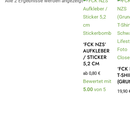
Alle 2 Ergebnisse werden angezeigt
‘FCK NZS’
AUFKLEBER
/ STICKER
5,2 CM
‘FCK
ab
0,80
€
T-SHI
(GRU
Bewertet mit
5.00
von 5
19,90