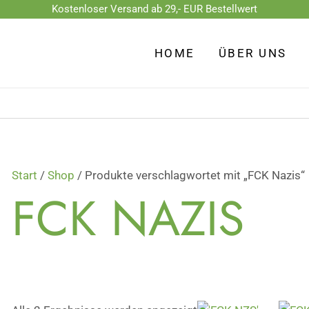
Kostenloser Versand ab 29,- EUR Bestellwert
Nach
Beliebtheit
HOME
ÜBER UNS
sortiert
Start
/
Shop
/ Produkte verschlagwortet mit „FCK Nazis“
FCK NAZIS