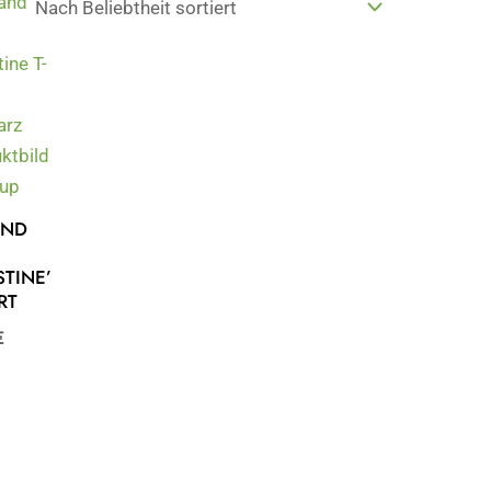
AND
H
STINE’
RT
€