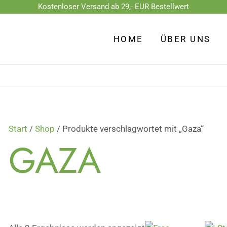
Kostenloser Versand ab 29,- EUR Bestellwert
Nach
Beliebtheit
HOME
ÜBER UNS
sortiert
Start
/
Shop
/ Produkte verschlagwortet mit „Gaza“
GAZA