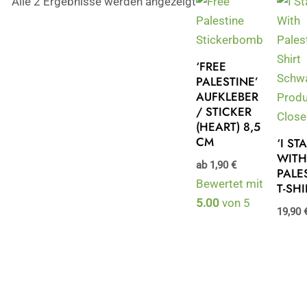
Alle 2 Ergebnisse werden angezeigt
‘FREE
PALESTINE’
AUFKLEBER
/ STICKER
(HEART) 8,5
CM
‘I ST
WIT
ab
1,90
€
PALE
Bewertet mit
T-SHI
5.00
von 5
19,90