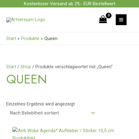
Zum
Kostenloser Versand ab 29,- EUR Bestellwert
Inhalt
springen
Start
Produkte
Queen
Start
/
Shop
/ Produkte verschlagwortet mit „Queen“
QUEEN
Einzelnes Ergebnis wird angezeigt