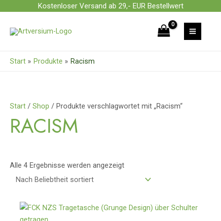
Zum
Kostenloser Versand ab 29,- EUR Bestellwert
Inhalt
Nach
springen
Beliebtheit
sortiert
Start
Produkte
Racism
Start
/
Shop
/ Produkte verschlagwortet mit „Racism“
RACISM
Alle 4 Ergebnisse werden angezeigt