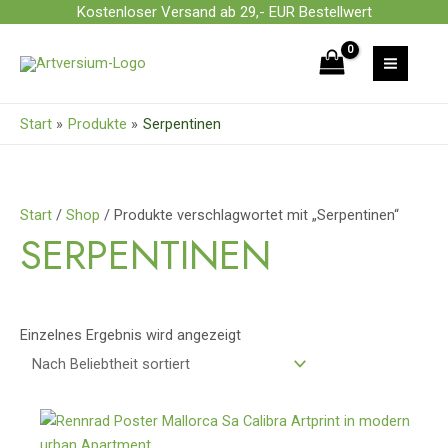
Zum
Kostenloser Versand ab 29,- EUR Bestellwert
Inhalt
springen
Start
Produkte
Serpentinen
Start
/
Shop
/ Produkte verschlagwortet mit „Serpentinen“
SERPENTINEN
Einzelnes Ergebnis wird angezeigt