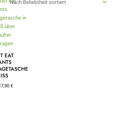
ST EAT
ANTS
AGETASCHE
ISS
17,90
€