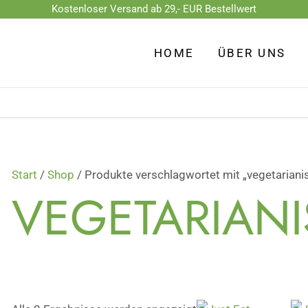
Kostenloser Versand ab 29,- EUR Bestellwert
Nach
Beliebtheit
HOME
ÜBER UNS
sortiert
Start
/
Shop
/ Produkte verschlagwortet mit „vegetariani
VEGETARIAN