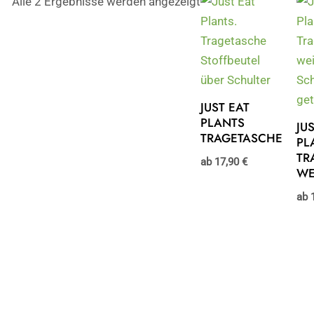
Alle 2 Ergebnisse werden angezeigt
JUST EAT
PLANTS
JU
TRAGETASCHE
PL
TR
ab
17,90
€
WE
ab