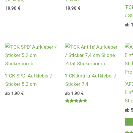
‘FC
19,90
€
19,90
€
/ S
ab
‘FCK SPD’ Aufkleber /
‘FCK Antifa’ Aufkleber /
Sticker 5,2 cm
Sticker 7,4
‘AF
Ein
ab
1,90
€
ab
1,90
€
Sti
Bewertet
ab
mit
4.60
von 5