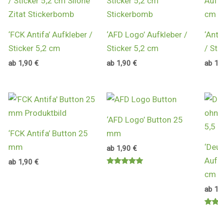
‘FCK Antifa’ Aufkleber /
‘AFD Logo’ Aufkleber /
‘An
Sticker 5,2 cm
Sticker 5,2 cm
/ S
ab
1,90
€
ab
1,90
€
ab
‘AFD Logo’ Button 25
‘FCK Antifa’ Button 25
mm
mm
‘De
ab
1,90
€
Auf
ab
1,90
€
Bewertet
cm 
mit
5.00
ab
von 5
Bewe