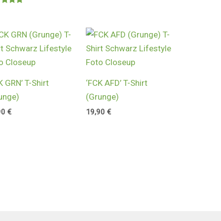
rtet
0
 5
K GRN’ T-Shirt
‘FCK AFD’ T-Shirt
unge)
(Grunge)
90
€
19,90
€