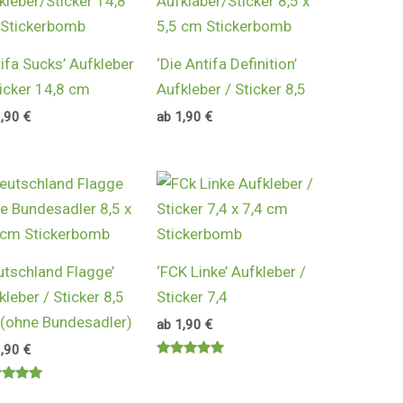
tifa Sucks’ Aufkleber
‘Die Antifa Definition’
ticker 14,8 cm
Aufkleber / Sticker 8,5
1,90
€
ab
1,90
€
utschland Flagge’
‘FCK Linke’ Aufkleber /
kleber / Sticker 8,5
Sticker 7,4
(ohne Bundesadler)
ab
1,90
€
1,90
€
Bewertet
mit
rtet
5.00