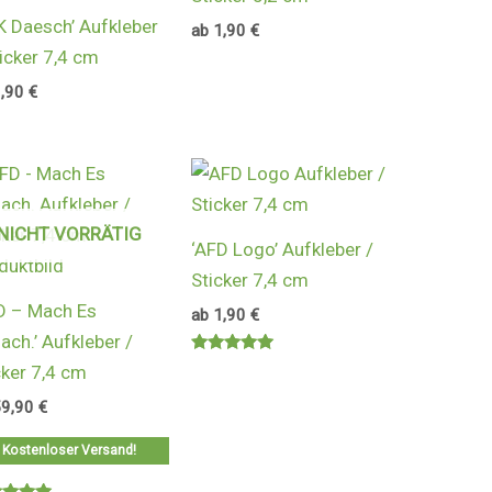
K Daesch’ Aufkleber
ab
1,90
€
ticker 7,4 cm
1,90
€
NICHT VORRÄTIG
‘AFD Logo’ Aufkleber /
Sticker 7,4 cm
D – Mach Es
ab
1,90
€
fach.’ Aufkleber /
Bewertet
cker 7,4 cm
mit
5.00
59,90
€
von 5
Kostenloser Versand!