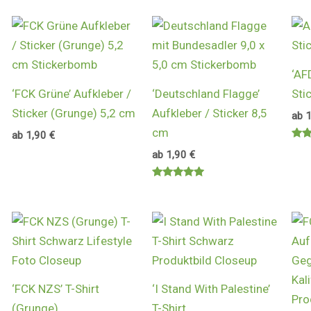
mit
5.0
von
‘AF
‘FCK Grüne’ Aufkleber /
‘Deutschland Flagge’
Sti
Sticker (Grunge) 5,2 cm
Aufkleber / Sticker 8,5
ab
cm
ab
1,90
€
Bewe
ab
1,90
€
mit
5.0
von
Bewertet
mit
5.00
von 5
‘FCK NZS’ T-Shirt
‘I Stand With Palestine’
(Grunge)
T-Shirt