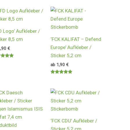
von 5
0
 5
D Logo’ Aufkleber /
cker 8,5 cm
‘FCK KALIFAT – Defend
Europe’ Aufkleber /
1,90
€
Sticker 5,2 cm
rtet
ab
1,90
€
0
 5
Bewertet
mit
5.00
von 5
‘FCK CDU’ Aufkleber /
Sticker 5,2 cm