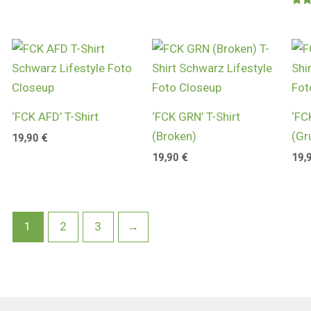
Bewe
mit
5.0
von
‘FCK AFD’ T-Shirt
‘FCK GRN’ T-Shirt
‘FC
(Broken)
(Gr
19,90
€
19,90
€
19,
1
2
3
→