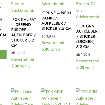
G
‘GRÜNE – NEIN
DANKE.’
H
‘FCK KALIFAT
AUFKLEBER /
’
– DEFEND
‘FCK GRN’
STICKER 8,5 CM
/
EUROPE’
AUFKLEBER
 CM
AUFKLEBER /
/ STICKER
ab
1,90
€
STICKER 5,2
(BROKEN)
Bewertet mit
CM
5,2 CM
5.00
von 5
ab
1,90
€
ab
1,50
€
Bewertet mit
Bewertet mit
5.00
von 5
5.00
von 5