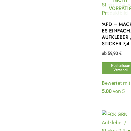
NICHT
VORRÄTI
‘AFD – MAC
ES EINFACH.
AUFKLEBER 
STICKER 7,4
ab
59,90
€
Kostenloser
Versand!
Bewertet mit
5.00
von 5