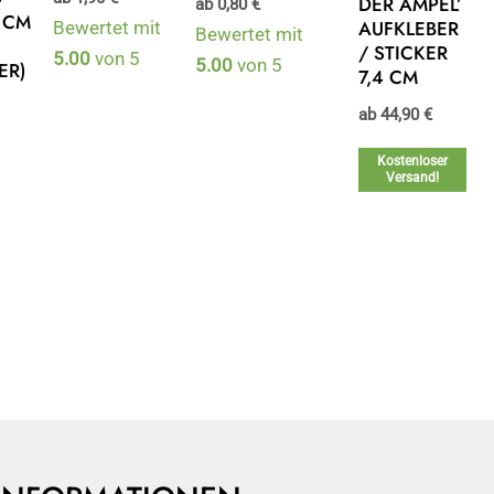
DER AMPEL’
ab
0,80
€
5 CM
AUFKLEBER
Bewertet mit
Bewertet mit
/ STICKER
5.00
von 5
5.00
von 5
ER)
7,4 CM
ab
44,90
€
Kostenloser
Versand!