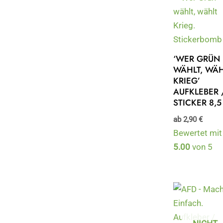
‘WER GRÜN
WÄHLT, WÄ
KRIEG’
AUFKLEBER 
STICKER 8,
ab
2,90
€
Bewertet mit
5.00
von 5