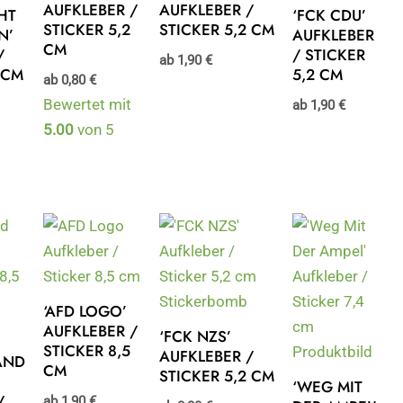
AUFKLEBER /
AUFKLEBER /
HT
‘FCK CDU’
STICKER 5,2
STICKER 5,2 CM
N’
AUFKLEBER
CM
/
/ STICKER
ab
1,90
€
 CM
5,2 CM
ab
0,80
€
Bewertet mit
ab
1,90
€
5.00
von 5
‘AFD LOGO’
AUFKLEBER /
‘FCK NZS’
STICKER 8,5
AUFKLEBER /
AND
CM
STICKER 5,2 CM
‘WEG MIT
/
ab
1,90
€