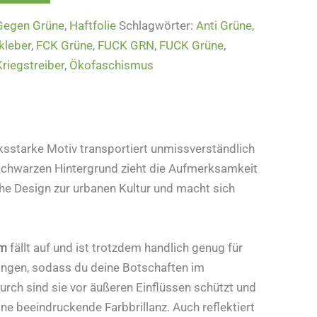
Gegen Grüne
,
Haftfolie
Schlagwörter:
Anti Grüne
,
kleber
,
FCK Grüne
,
FUCK GRN
,
FUCK Grüne
,
Kriegstreiber
,
Ökofaschismus
sstarke Motiv transportiert unmissverständlich
f schwarzen Hintergrund zieht die Aufmerksamkeit
che Design zur urbanen Kultur und macht sich
cm
fällt auf und ist trotzdem handlich genug für
ingen, sodass du deine Botschaften im
durch sind sie vor äußeren Einflüssen schützt und
e beeindruckende Farbbrillanz. Auch reflektiert