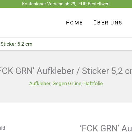
Kostenloser Versand ab 29,- EUR Bestellwert
'FCK
GRN'
HOME
ÜBER UNS
Aufkleber
/
 Sticker 5,2 cm
Sticker
5,2
cm
FCK GRN’ Aufkleber / Sticker 5,2 
Menge
Aufkleber
,
Gegen Grüne
,
Haftfolie
‘FCK GRN’ Auf