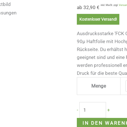
inkl. MwSt. zzgl.
Versa
ab
32,90
€
Kostenloser Versand!
Ausdrucksstarke ‘FCK G
90µ Haftfolie mit Hoch
Rückseite. Du erhältst 
geeignet sind und eine
werden professionell e
Druck für die beste Qual
Menge
-
+
IN DEN WAREN