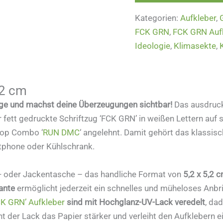
Kategorien:
Aufkleber
,
FCK GRN
,
FCK GRN Auf
Ideologie
,
Klimasekte
,
,2 cm
gge und machst deine Überzeugungen sichtbar!
Das ausdruck
r fett gedruckte Schriftzug ‘FCK GRN’ in weißen Lettern au
Hop Combo ‘
RUN DMC
‘ angelehnt. Damit gehört das klassis
rtphone oder Kühlschrank.
en- oder Jackentasche – das handliche Format von
5,2 x 5,2 
ante
ermöglicht jederzeit ein schnelles und müheloses Anbr
CK GRN’ Aufkleber
sind mit Hochglanz-UV-Lack veredelt
, da
er Lack das Papier stärker und verleiht den Aufklebern ein