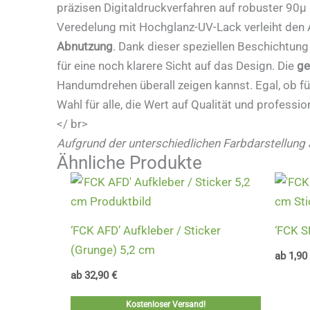
präzisen Digitaldruckverfahren auf robuster 90µ H
Veredelung mit Hochglanz-UV-Lack verleiht den 
Abnutzung
. Dank dieser speziellen Beschichtung
für eine noch klarere Sicht auf das Design. Die
ge
Handumdrehen überall zeigen kannst. Egal, ob fü
Wahl für alle, die Wert auf Qualität und professio
</ br>
Aufgrund der unterschiedlichen Farbdarstellung 
Ähnliche Produkte
‘FCK AFD’ Aufkleber / Sticker
‘FCK S
(Grunge) 5,2 cm
ab
1,90
ab
32,90
€
Kostenloser Versand!