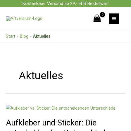
Zum
Kostenloser Versand ab 29,- EUR Bestellwert
Inhalt
springen
Start
Blog
Aktuelles
Aktuelles
Aufkleber
und
Aufkleber und Sticker: Die
Sticker:
Die