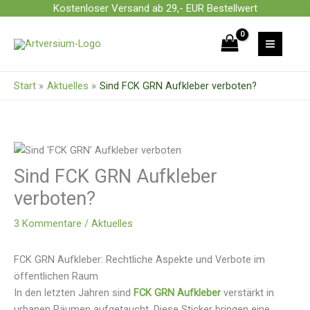
Zum
Kostenloser Versand ab 29,- EUR Bestellwert
Inhalt
springen
Start
Aktuelles
Sind FCK GRN Aufkleber verboten?
Sind FCK GRN Aufkleber
verboten?
3 Kommentare
/
Aktuelles
FCK GRN Aufkleber: Rechtliche Aspekte und Verbote im
öffentlichen Raum
In den letzten Jahren sind
FCK GRN Aufkleber
verstärkt in
urbanen Räumen aufgetaucht. Diese Sticker bringen eine